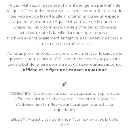
Physio Math est une société charentaise, gérée par Mathilde
Marjollet-Prevotel et proposant ses services dans le secteur du
bien-être et de la santé. Elle a notamment créé un espace
aquatique de nom d’« Aqua’Mat » en face de la gare de
Chasseneuil-sur-Bonnieure. Ce lieu offre de nombreuses
activités à toute la famille dans un cadre reposant.
Mathilde exerce également en tant que sage-femme libérale
au sein de cette même ville.
Après un premier projet de porte-documents sur le sujet de la
grossesse, nous avons réitéré l’expérience avec « Aqua’Mat ».
Dans le but de le faire connaître aux chasseneuillais, j’ai conçu
l’affiche et le flyer de l’espace aquatique
.


OBJECTIFS : Créer une atmosphère reposante inspirée des
affiches « vintage surf » / Mettre l’accent sur l’espace /
S’adresser aux familles voulant pratiquer des activités
aquatiques
ENJEUX : Attractivité / Confiance / Connexion avec la cible
visée