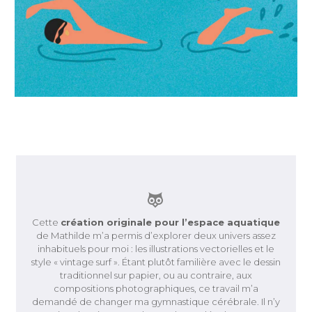


Cette
création originale pour l’espace aquatique
de Mathilde m’a permis d’explorer deux univers assez
inhabituels pour moi : les illustrations vectorielles et le
style « vintage surf ». Étant plutôt familière avec le dessin
traditionnel sur papier, ou au contraire, aux
compositions photographiques, ce travail m’a
demandé de changer ma gymnastique cérébrale. Il n’y